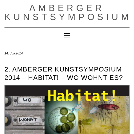
Skip
AMBERGER
to
content
KUNSTSYMPOSIUM
Toggle Navigation
14. Juli 2014
2. AMBERGER KUNSTSYMPOSIUM
2014 – HABITAT! – WO WOHNT ES?